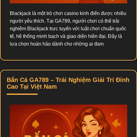
Blackjack là một trò chơi casino kinh điển được nhiều
người yêu thích. Tại GA789, người chơi có thể trải
nghiệm Blackjack trực tuyến với luật chơi chuẩn quốc
tế, hệ thống minh bạch và giao diện hiện đại. Đây là
lựa chọn hoàn hảo dành cho những ai đam
Bắn Cá GA789 – Trải Nghiệm Giải Trí Đỉnh
Cao Tại Việt Nam