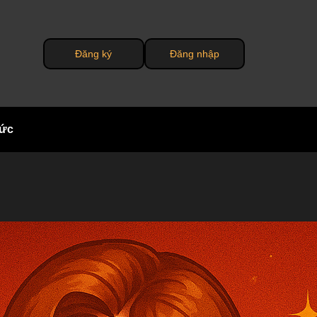
Đăng ký
Đăng nhập
tức