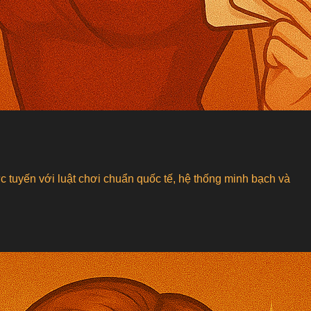
ực tuyến với luật chơi chuẩn quốc tế, hệ thống minh bạch và