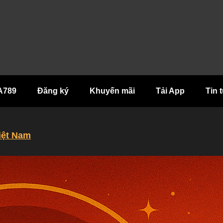
A789
Đăng ký
Khuyến mãi
Tải App
Tin 
iệt Nam