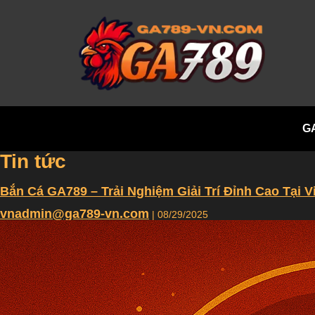
G
Tin tức
Bắn Cá GA789 – Trải Nghiệm Giải Trí Đỉnh Cao Tại V
vnadmin@ga789-vn.com
|
08/29/2025